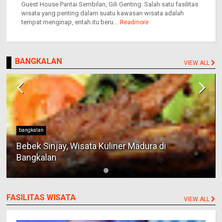
Guest House Pantai Sembilan, Gili Genting. Salah satu fasilitas
wisata yang penting dalam suatu kawasan wisata adalah
tempat menginap, entah itu beru...
Readmore
BANGKALAN
VIEW ALL
bangkalan
Bebek Sinjay, Wisata Kuliner Madura di
Bangkalan
FASILITAS WISATA
VIEW ALL