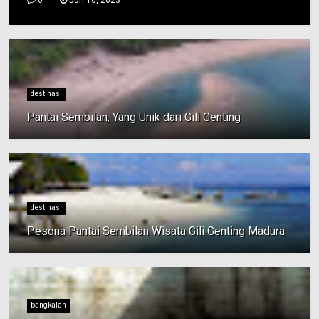
0
Jun 16, 2023
destinasi
Pantai Sembilan, Yang Unik dari Gili Genting
destinasi
Pesona Pantai Sembilan Wisata Gili Genting Madura
bangkalan